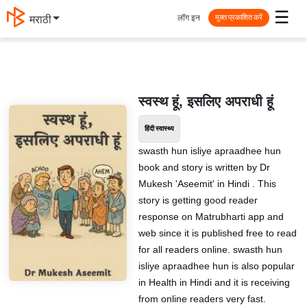
☰
लॉग इन
मराठी
मुक्त प्रकाशित करें
स्वस्थ हूं, इसलिए अपराधी हूं
हिंदी स्वास्थ्य
swasth hun isliye apraadhee hun
book and story is written by Dr
Mukesh 'Aseemit' in Hindi . This
story is getting good reader
response on Matrubharti app and
web since it is published free to read
for all readers online. swasth hun
isliye apraadhee hun is also popular
in Health in Hindi and it is receiving
from online readers very fast.