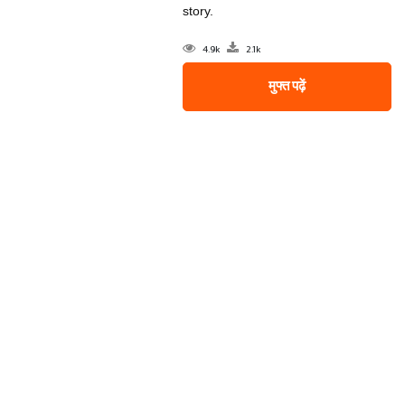
story.
4.9k
2.1k
मुफ्त पढ़ें