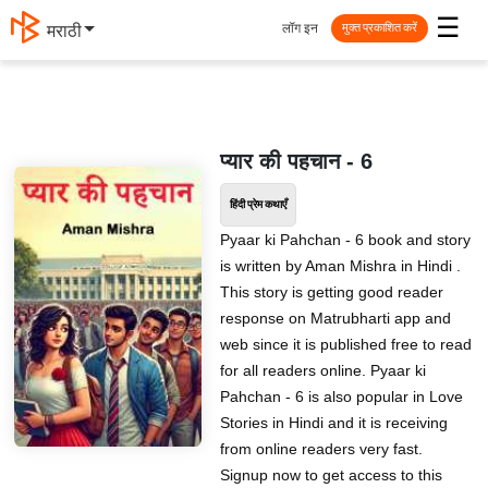
☰
लॉग इन
मराठी
मुक्त प्रकाशित करें
प्यार की पहचान - 6
हिंदी प्रेम कथाएँ
Pyaar ki Pahchan - 6 book and story
is written by Aman Mishra in Hindi .
This story is getting good reader
response on Matrubharti app and
web since it is published free to read
for all readers online. Pyaar ki
Pahchan - 6 is also popular in Love
Stories in Hindi and it is receiving
from online readers very fast.
Signup now to get access to this