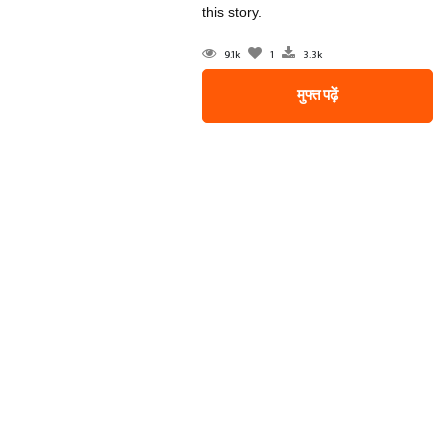
this story.
9.1k
1
3.3k
मुफ्त पढ़ें