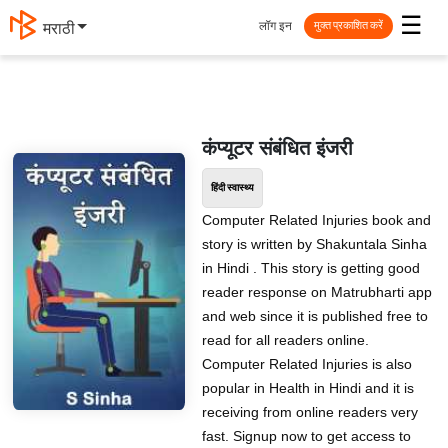
☰
लॉग इन
मराठी
मुक्त प्रकाशित करें
कंप्यूटर संबंधित इंजरी
हिंदी स्वास्थ्य
Computer Related Injuries book and
story is written by Shakuntala Sinha
in Hindi . This story is getting good
reader response on Matrubharti app
and web since it is published free to
read for all readers online.
Computer Related Injuries is also
popular in Health in Hindi and it is
receiving from online readers very
fast. Signup now to get access to