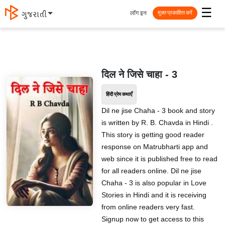
☰
लॉग इन
मराठी
मुक्त प्रकाशित करें
दिल ने जिसे चाहा - 3
हिंदी प्रेम कथाएँ
Dil ne jise Chaha - 3 book and story
is written by R. B. Chavda in Hindi .
This story is getting good reader
response on Matrubharti app and
web since it is published free to read
for all readers online. Dil ne jise
Chaha - 3 is also popular in Love
Stories in Hindi and it is receiving
from online readers very fast.
Signup now to get access to this