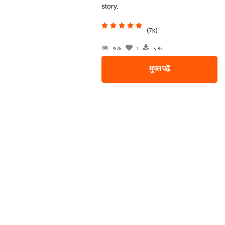
story.
(7k)
9.7k
1
5.8k
मुफ्त पढ़ें