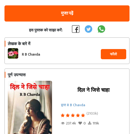
मुफ्त पढ़ें
इस पुस्तक को साझा करें:
लेखक के बारे में
फॉलो
R B Chavda
पूर्ण उपन्यास
दिल ने जिसे चाहा
द्वारा R B Chavda
(210.5k)
237.4k
0
119k