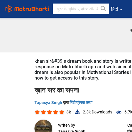
हिंदी
khan sir&#39;s dream book and story is written
response on Matrubharti app and web since it i
dream is also popular in Motivational Stories i
now to get access to this story.
ख़ान सर का सपना
Tapasya Singh
द्वारा
हिंदी प्रेरक कथा
3k
2.3k
Downloads
6.7
Writen by
Ca
Tapasya Singh
प्