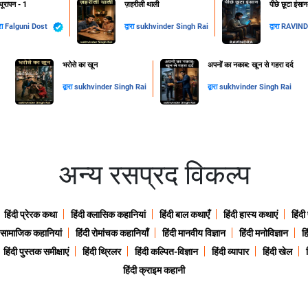
ूरापन - 1
ज़हरीली थाली
पीछे छूटा इंसा
ारा
Falguni Dost
द्वारा
sukhvinder Singh Rai
द्वारा
RAVIN
​भरोसे का खून
अपनों का नकाब: खून से गहरा दर्द
द्वारा
sukhvinder Singh Rai
द्वारा
sukhvinder Singh Rai
अन्य रसप्रद विकल्प
हिंदी प्रेरक कथा
हिंदी क्लासिक कहानियां
हिंदी बाल कथाएँ
हिंदी हास्य कथाएं
हिंदी
ी सामाजिक कहानियां
हिंदी रोमांचक कहानियाँ
हिंदी मानवीय विज्ञान
हिंदी मनोविज्ञान
हि
हिंदी पुस्तक समीक्षाएं
हिंदी थ्रिलर
हिंदी कल्पित-विज्ञान
हिंदी व्यापार
हिंदी खेल
हिंदी क्राइम कहानी