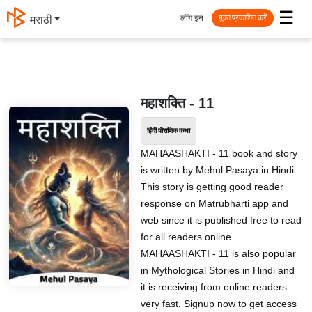
☰
लॉग इन
मराठी
मुक्त प्रकाशित करें
महाशक्ति - 11
हिंदी पौराणिक कथा
MAHAASHAKTI - 11 book and story
is written by Mehul Pasaya in Hindi .
This story is getting good reader
response on Matrubharti app and
web since it is published free to read
for all readers online.
MAHAASHAKTI - 11 is also popular
in Mythological Stories in Hindi and
it is receiving from online readers
very fast. Signup now to get access