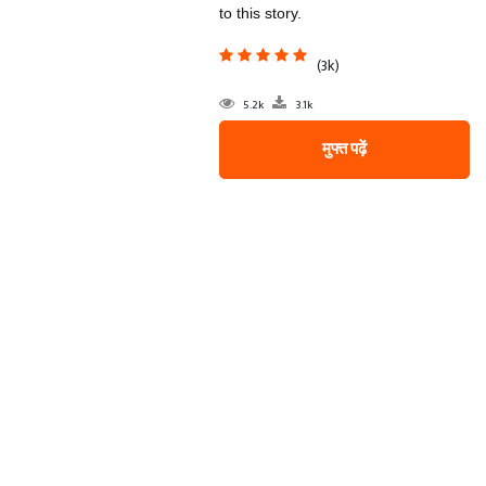
to this story.
(3k)
5.2k
3.1k
मुफ्त पढ़ें