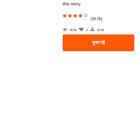
this story.
(19.7k)
18.5k
3
10.3k
मुफ्त पढ़ें