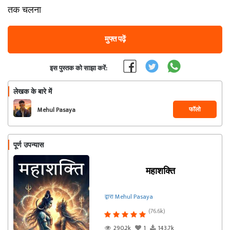
तक चलना
मुफ्त पढ़ें
इस पुस्तक को साझा करें:
लेखक के बारे में
फॉलो
Mehul Pasaya
पूर्ण उपन्यास
महाशक्ति
द्वारा Mehul Pasaya
(76.6k)
290.2k
1
143.7k