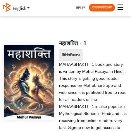
☰
लॉग इन
English
मुक्त प्रकाशित करें
महाशक्ति - 1
हिंदी पौराणिक कथा
MAHAASHAKTI - 1 book and story
is written by Mehul Pasaya in Hindi .
This story is getting good reader
response on Matrubharti app and
web since it is published free to read
for all readers online.
MAHAASHAKTI - 1 is also popular in
Mythological Stories in Hindi and it is
receiving from online readers very
fast. Signup now to get access to