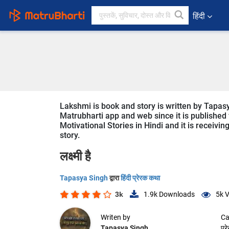
हिंदी
Lakshmi is book and story is written by Tapasy
Matrubharti app and web since it is published f
Motivational Stories in Hindi and it is receivi
story.
लक्ष्मी है
Tapasya Singh
द्वारा
हिंदी प्रेरक कथा
3k
1.9k
Downloads
5k
V
Writen by
Ca
Tapasya Singh
प्