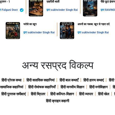
ूरापन - 1
ज़हरीली थाली
पीछे छूटा इंसा
ारा
Falguni Dost
द्वारा
sukhvinder Singh Rai
द्वारा
RAVIN
​भरोसे का खून
अपनों का नकाब: खून से गहरा दर्द
द्वारा
sukhvinder Singh Rai
द्वारा
sukhvinder Singh Rai
अन्य रसप्रद विकल्प
हिंदी प्रेरक कथा
हिंदी क्लासिक कहानियां
हिंदी बाल कथाएँ
हिंदी हास्य कथाएं
हिंदी
ी सामाजिक कहानियां
हिंदी रोमांचक कहानियाँ
हिंदी मानवीय विज्ञान
हिंदी मनोविज्ञान
हि
हिंदी पुस्तक समीक्षाएं
हिंदी थ्रिलर
हिंदी कल्पित-विज्ञान
हिंदी व्यापार
हिंदी खेल
हिंदी क्राइम कहानी