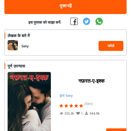
मुफ्त पढ़ें
इस पुस्तक को साझा करें:
लेखक के बारे में
फॉलो
Sony
पूर्ण उपन्यास
नफ़रत-ए-इश्क
द्वारा Sony
(1.1m)
555.2k
1
344.9k