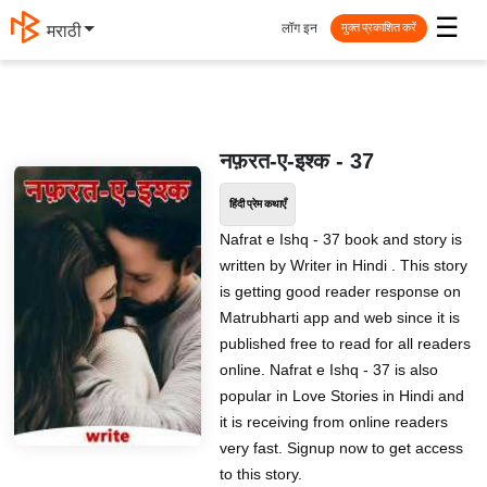
☰
लॉग इन
मराठी
मुक्त प्रकाशित करें
नफ़रत-ए-इश्क - 37
हिंदी प्रेम कथाएँ
Nafrat e Ishq - 37 book and story is
written by Writer in Hindi . This story
is getting good reader response on
Matrubharti app and web since it is
published free to read for all readers
online. Nafrat e Ishq - 37 is also
popular in Love Stories in Hindi and
it is receiving from online readers
very fast. Signup now to get access
to this story.