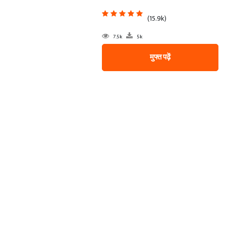
(15.9k)
7.5k
5k
मुफ्त पढ़ें