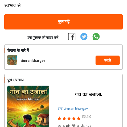
स्वभाव से
मुफ्त पढ़ें
इस पुस्तक को साझा करें:
लेखक के बारे में
फॉलो
simran bhargav
पूर्ण उपन्यास
गांव का उजाला.
द्वारा simran bhargav
(13.4k)
17.8k
0
6.7k