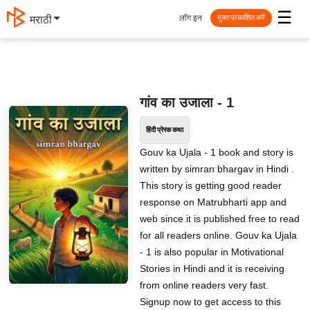
☰
लॉग इन
मराठी
मुक्त प्रकाशित करें
गांव का उजाला - 1
हिंदी प्रेरक कथा
Gouv ka Ujala - 1 book and story is
written by simran bhargav in Hindi .
This story is getting good reader
response on Matrubharti app and
web since it is published free to read
for all readers online. Gouv ka Ujala
- 1 is also popular in Motivational
Stories in Hindi and it is receiving
from online readers very fast.
Signup now to get access to this