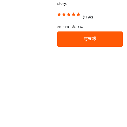
story.
(11.9k)
11.2k
3.9k
मुफ्त पढ़ें