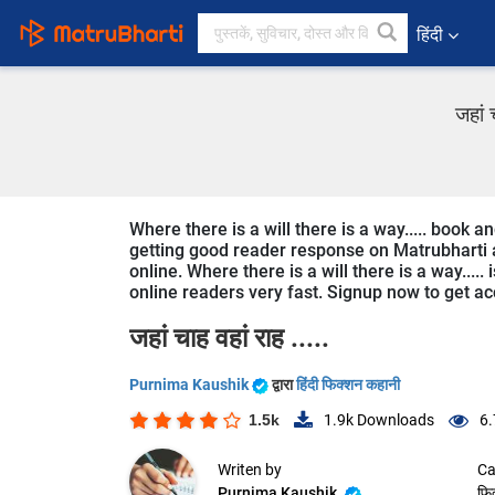
हिंदी
जहां 
Where there is a will there is a way..... book a
getting good reader response on Matrubharti ap
online. Where there is a will there is a way..... 
online readers very fast. Signup now to get acc
जहां चाह वहां राह .....
Purnima Kaushik
द्वारा
हिंदी फिक्शन कहानी
1.5k
1.9k
Downloads
6.
Writen by
Ca
Purnima Kaushik
फि