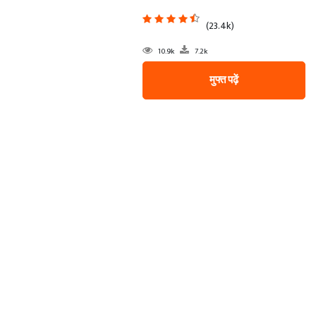
(23.4k)
10.9k
7.2k
मुफ्त पढ़ें