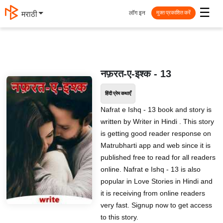
☰
लॉग इन
मराठी
मुक्त प्रकाशित करें
नफ़रत-ए-इश्क - 13
हिंदी प्रेम कथाएँ
Nafrat e Ishq - 13 book and story is
written by Writer in Hindi . This story
is getting good reader response on
Matrubharti app and web since it is
published free to read for all readers
online. Nafrat e Ishq - 13 is also
popular in Love Stories in Hindi and
it is receiving from online readers
very fast. Signup now to get access
to this story.