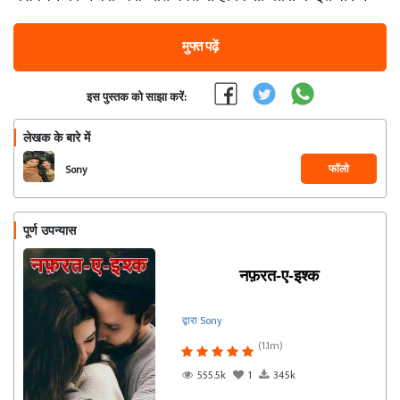
मुफ्त पढ़ें
इस पुस्तक को साझा करें:
लेखक के बारे में
फॉलो
Sony
पूर्ण उपन्यास
नफ़रत-ए-इश्क
द्वारा Sony
(1.1m)
555.5k
1
345k