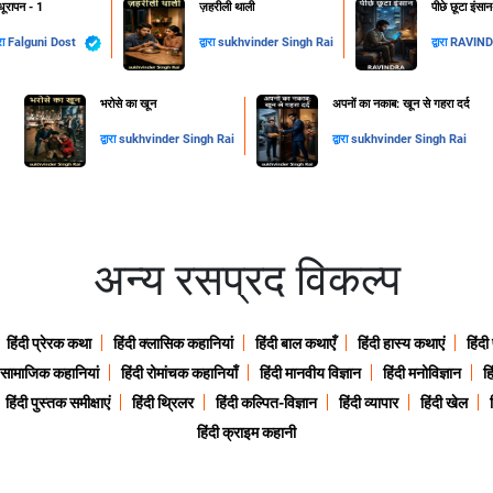
ूरापन - 1
ज़हरीली थाली
पीछे छूटा इंसा
ारा
Falguni Dost
द्वारा
sukhvinder Singh Rai
द्वारा
RAVIN
​भरोसे का खून
अपनों का नकाब: खून से गहरा दर्द
द्वारा
sukhvinder Singh Rai
द्वारा
sukhvinder Singh Rai
अन्य रसप्रद विकल्प
हिंदी प्रेरक कथा
हिंदी क्लासिक कहानियां
हिंदी बाल कथाएँ
हिंदी हास्य कथाएं
हिंदी
ी सामाजिक कहानियां
हिंदी रोमांचक कहानियाँ
हिंदी मानवीय विज्ञान
हिंदी मनोविज्ञान
हि
हिंदी पुस्तक समीक्षाएं
हिंदी थ्रिलर
हिंदी कल्पित-विज्ञान
हिंदी व्यापार
हिंदी खेल
हिंदी क्राइम कहानी