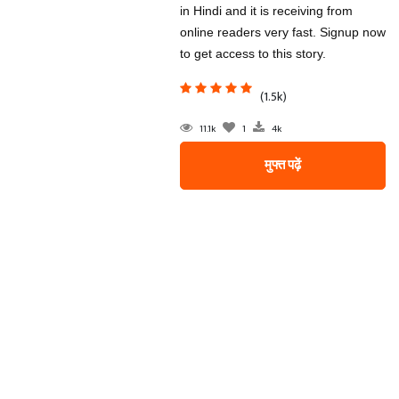
in Hindi and it is receiving from
online readers very fast. Signup now
to get access to this story.
(1.5k)
11.1k
1
4k
मुफ्त पढ़ें