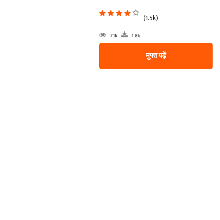
(1.5k)
7.1k
1.8k
मुफ्त पढ़ें