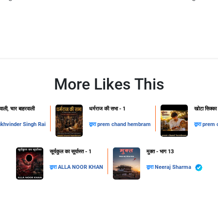
More Likes This
ाली, चार बाहरवाली
धर्मराज की सभा - 1
खोटा सिक्का
khvinder Singh Rai
द्वारा
prem chand hembram
द्वारा
prem 
सूर्यकुल का सूर्यास्त - 1
मुक्त - भाग 13
द्वारा
ALLA NOOR KHAN
द्वारा
Neeraj Sharma