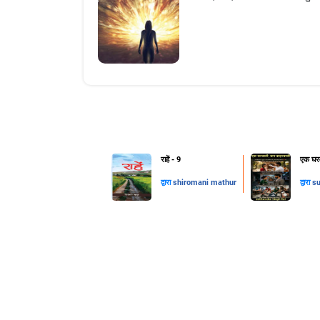
राहें - 9
एक घरव
द्वारा
shiromani mathur
द्वारा
su