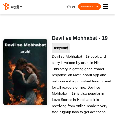
☰
लॉग इन
मराठी
मुक्त प्रकाशित करें
Devil se Mohhabat - 19
हिंदी प्रेम कथाएँ
Devil se Mohhabat - 19 book and
story is written by aruhi in Hindi .
This story is getting good reader
response on Matrubharti app and
web since it is published free to read
for all readers online. Devil se
Mohhabat - 19 is also popular in
Love Stories in Hindi and it is
receiving from online readers very
fast. Signup now to get access to