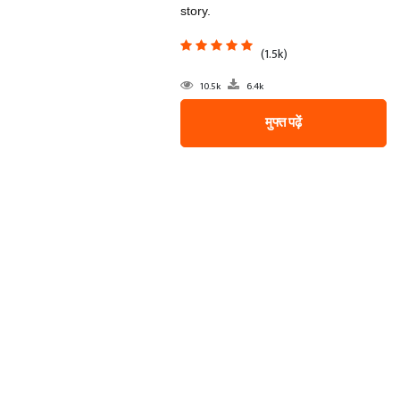
story.
(1.5k)
10.5k
6.4k
मुफ्त पढ़ें