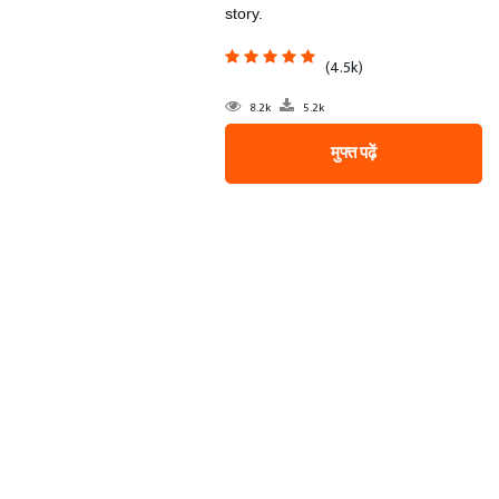
story.
(4.5k)
8.2k
5.2k
मुफ्त पढ़ें