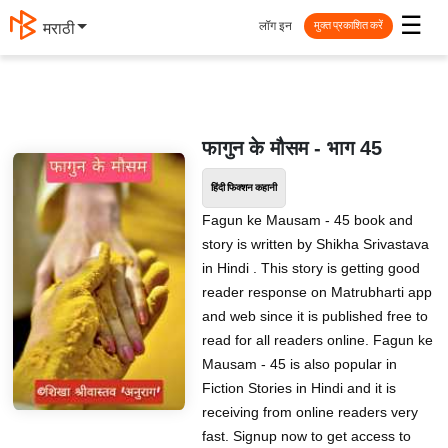
☰
लॉग इन
मराठी
मुक्त प्रकाशित करें
फागुन के मौसम - भाग 45
हिंदी फिक्शन कहानी
Fagun ke Mausam - 45 book and
story is written by Shikha Srivastava
in Hindi . This story is getting good
reader response on Matrubharti app
and web since it is published free to
read for all readers online. Fagun ke
Mausam - 45 is also popular in
Fiction Stories in Hindi and it is
receiving from online readers very
fast. Signup now to get access to