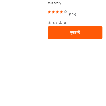
this story.
(1.5k)
6.1k
3k
मुफ्त पढ़ें