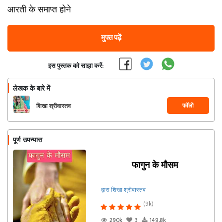
आरती के समाप्त होने
मुफ्त पढ़ें
इस पुस्तक को साझा करें:
लेखक के बारे में
फॉलो
शिखा श्रीवास्तव
पूर्ण उपन्यास
फागुन के मौसम
द्वारा शिखा श्रीवास्तव
(9k)
290k
3
149.8k