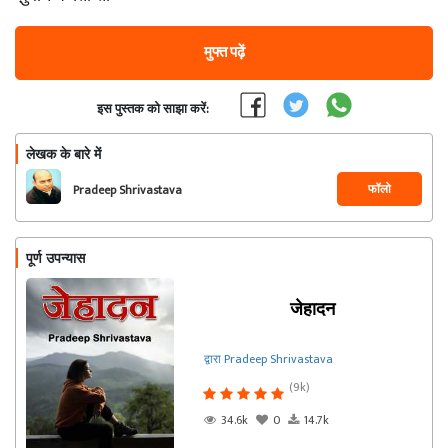
मुफ्त पढ़ें
इस पुस्तक को साझा करें:
लेखक के बारे में
फॉलो
Pradeep Shrivastava
पूर्ण उपन्यास
जेहादन
द्वारा Pradeep Shrivastava
(9k)
34.6k
0
14.7k