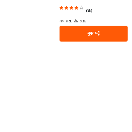
(3k)
8.6k
3.5k
मुफ्त पढ़ें