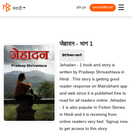
☰
लॉग इन
मराठी
मुक्त प्रकाशित करें
जेहादन - भाग 1
हिंदी फिक्शन कहानी
Jehadan - 1 book and story is
written by Pradeep Shrivashtava in
Hindi . This story is getting good
reader response on Matrubharti app
and web since it is published free to
read for all readers online. Jehadan
- 1 is also popular in Fiction Stories
in Hindi and it is receiving from
online readers very fast. Signup now
to get access to this story.