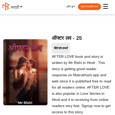
☰
लॉग इन
मराठी
मुक्त प्रकाशित करें
ऑफ्टर लव - 25
हिंदी प्रेम कथाएँ
AFTER LOVE book and story is
written by Mr Rishi in Hindi . This
story is getting good reader
response on Matrubharti app and
web since it is published free to read
for all readers online. AFTER LOVE
is also popular in Love Stories in
Hindi and it is receiving from online
readers very fast. Signup now to get
access to this story.