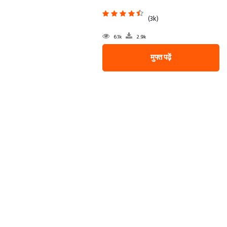
(3k)
6.1k
2.9k
मुफ्त पढ़ें