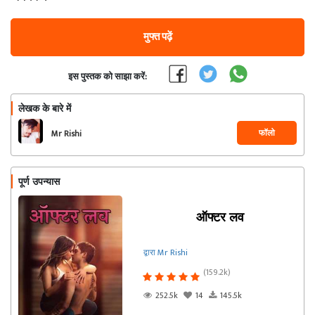
मुफ्त पढ़ें
इस पुस्तक को साझा करें:
लेखक के बारे में
फॉलो
Mr Rishi
पूर्ण उपन्यास
ऑफ्टर लव
द्वारा Mr Rishi
(159.2k)
252.5k
14
145.5k