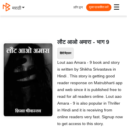
☰
लॉग इन
मराठी
मुक्त प्रकाशित करें
लौट आओ अमारा - भाग 9
हिंदी थ्रिलर
Lout aao Amara - 9 book and story
is written by Shikha Srivastava in
Hindi . This story is getting good
reader response on Matrubharti app
and web since it is published free to
read for all readers online. Lout aao
Amara - 9 is also popular in Thriller
in Hindi and it is receiving from
online readers very fast. Signup now
to get access to this story.