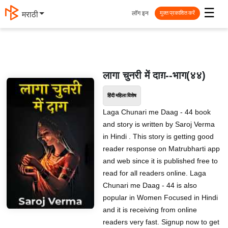
☰
लॉग इन
मराठी
मुक्त प्रकाशित करें
लागा चुनरी में दाग़--भाग(४४)
हिंदी महिला विशेष
Laga Chunari me Daag - 44 book
and story is written by Saroj Verma
in Hindi . This story is getting good
reader response on Matrubharti app
and web since it is published free to
read for all readers online. Laga
Chunari me Daag - 44 is also
popular in Women Focused in Hindi
and it is receiving from online
readers very fast. Signup now to get