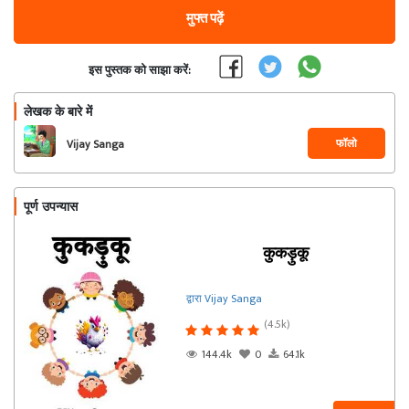
मुफ्त पढ़ें
इस पुस्तक को साझा करें:
लेखक के बारे में
फॉलो
Vijay Sanga
पूर्ण उपन्यास
कुकड़ुकू
द्वारा Vijay Sanga
(4.5k)
144.4k
0
64.1k