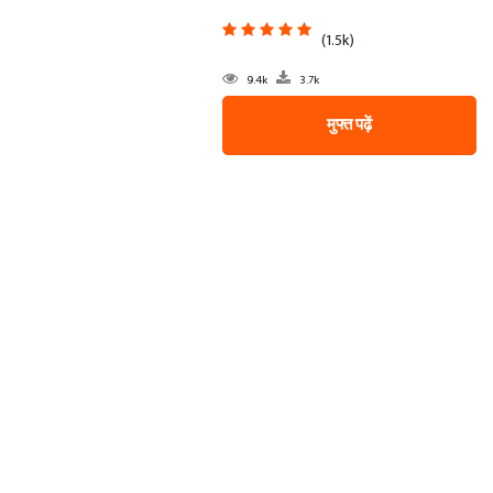
(1.5k)
9.4k
3.7k
मुफ्त पढ़ें