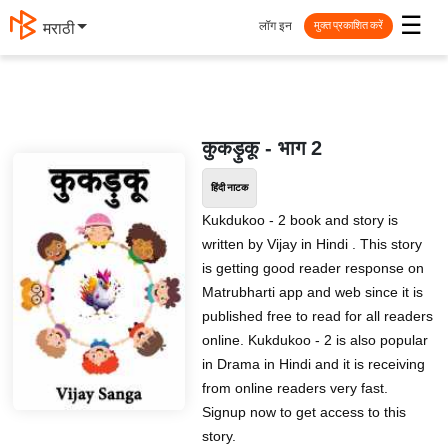
☰
लॉग इन
मराठी
मुक्त प्रकाशित करें
कुकड़ुकू - भाग 2
हिंदी नाटक
Kukdukoo - 2 book and story is
written by Vijay in Hindi . This story
is getting good reader response on
Matrubharti app and web since it is
published free to read for all readers
online. Kukdukoo - 2 is also popular
in Drama in Hindi and it is receiving
from online readers very fast.
Signup now to get access to this
story.