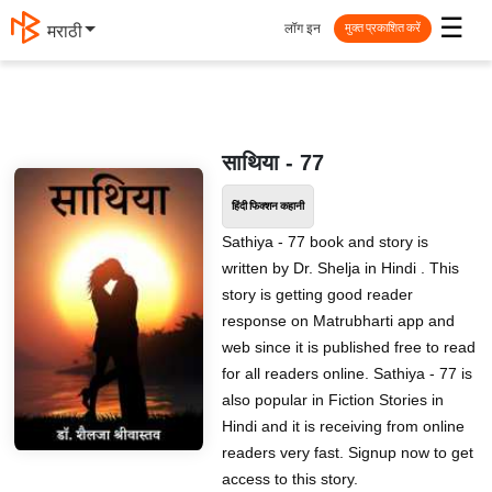
☰
लॉग इन
मराठी
मुक्त प्रकाशित करें
साथिया - 77
हिंदी फिक्शन कहानी
Sathiya - 77 book and story is
written by Dr. Shelja in Hindi . This
story is getting good reader
response on Matrubharti app and
web since it is published free to read
for all readers online. Sathiya - 77 is
also popular in Fiction Stories in
Hindi and it is receiving from online
readers very fast. Signup now to get
access to this story.