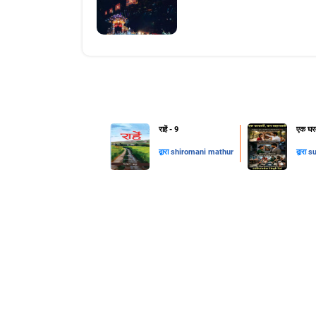
राहें - 9
एक घरव
द्वारा
shiromani mathur
द्वारा
su