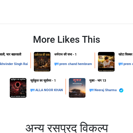
More Likes This
ाली, चार बाहरवाली
धर्मराज की सभा - 1
खोटा सिक्का
khvinder Singh Rai
द्वारा
prem chand hembram
द्वारा
prem 
सूर्यकुल का सूर्यास्त - 1
मुक्त - भाग 13
द्वारा
ALLA NOOR KHAN
द्वारा
Neeraj Sharma
अन्य रसप्रद विकल्प