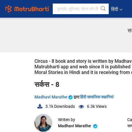
हिंदी
सर
Circus - 8 book and story is written by Madhav
Matrubharti app and web since it is published fr
Moral Stories in Hindi and it is receiving from
सर्कस - 8
Madhavi Marathe
द्वारा
हिंदी सामाजिक कहानियां
3.1k
Downloads
6.3k
Views
Writen by
Ca
Madhavi Marathe
सा