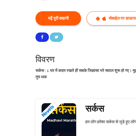
पढ़ें पूरी कहानी
मोबाईल पर डाऊनल
विवरण
सर्कस : ८ घर में कदम रखते ही सबके जिज्ञासा भरे सवाल शुरू हो गए। म
तुम थक
सर्कस
Novels
हम लोग हमेशा सर्कस से जुडे हुए लो