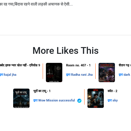
का रह गया,बिंदास रहने वाली लड़की अचानक से ऐसी...
More Likes This
बर्बाद इश्क प्यार खेल नहीं - एपिसोड 9
Room no. 407 - 1
शैतान गढ़ अ
्वारा
kajal jha
द्वारा
Radha rani Jha
द्वारा
dark 
भूतों का टापू - 1
कॉल - 2
द्वारा
Wow Mission successful
द्वारा
sky