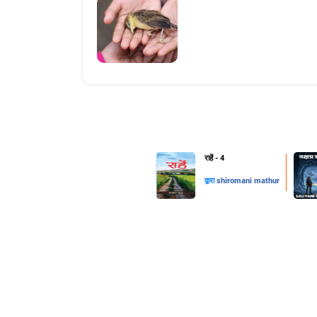
राहें - 4
द्वारा
shiromani mathur