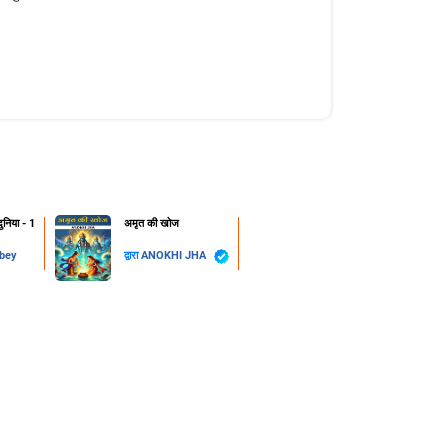
निया - 1
अमृत की खोज
bey
द्वारा
ANOKHI JHA