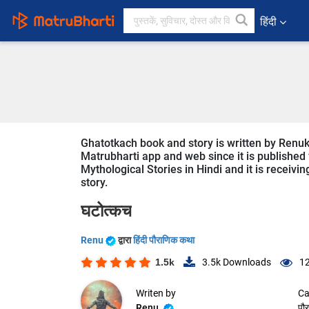
हिंदी
Ghatotkach book and story is written by Renuk
Matrubharti app and web since it is published f
Mythological Stories in Hindi and it is receivi
story.
घटोत्कच
Renu
द्वारा
हिंदी पौराणिक कथा
1.5k
3.5k
Downloads
12
Writen by
Ca
Renu
पौ