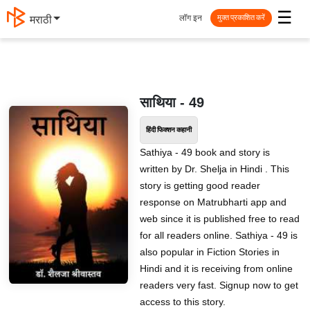
☰
लॉग इन
मराठी
मुक्त प्रकाशित करें
साथिया - 49
हिंदी फिक्शन कहानी
Sathiya - 49 book and story is
written by Dr. Shelja in Hindi . This
story is getting good reader
response on Matrubharti app and
web since it is published free to read
for all readers online. Sathiya - 49 is
also popular in Fiction Stories in
Hindi and it is receiving from online
readers very fast. Signup now to get
access to this story.