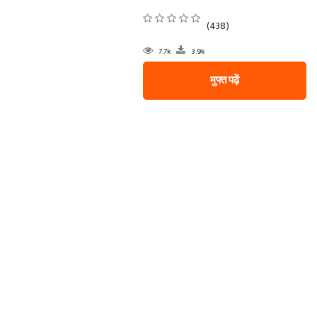
(438)
7.7k
3.9k
मुफ्त पढ़ें