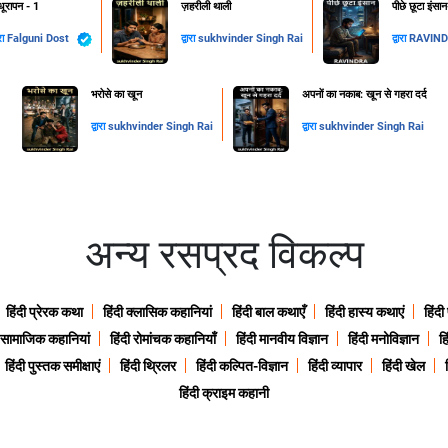
ूरापन - 1
ज़हरीली थाली
पीछे छूटा इंसा
ारा
Falguni Dost
द्वारा
sukhvinder Singh Rai
द्वारा
RAVIN
​भरोसे का खून
अपनों का नकाब: खून से गहरा दर्द
द्वारा
sukhvinder Singh Rai
द्वारा
sukhvinder Singh Rai
अन्य रसप्रद विकल्प
हिंदी प्रेरक कथा
हिंदी क्लासिक कहानियां
हिंदी बाल कथाएँ
हिंदी हास्य कथाएं
हिंदी
ी सामाजिक कहानियां
हिंदी रोमांचक कहानियाँ
हिंदी मानवीय विज्ञान
हिंदी मनोविज्ञान
हि
हिंदी पुस्तक समीक्षाएं
हिंदी थ्रिलर
हिंदी कल्पित-विज्ञान
हिंदी व्यापार
हिंदी खेल
हिंदी क्राइम कहानी