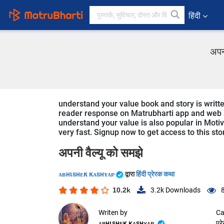
हिंदी
अपन
understand your value book and story is writte
reader response on Matrubharti app and web sin
understand your value is also popular in Motiva
very fast. Signup now to get access to this sto
अपनी वैल्यू को समझे
ᴀʙнιsнᴇκ κᴀsнʏᴀᴘ
द्वारा
हिंदी प्रेरक कथा
10.2k
3.2k
Downloads
Writen by
Ca
ᴀʙнιsнᴇκ κᴀsнʏᴀᴘ
प्