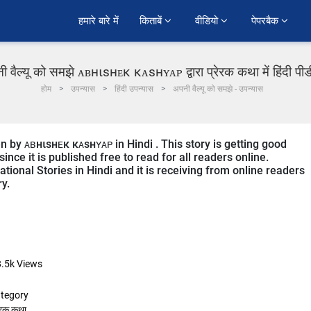
हमारे बारे में
किताबें 
वीडियो 
पेपरबैक 
ी वैल्यू को समझे ᴀʙнιsнᴇκ κᴀsнʏᴀᴘ द्वारा प्रेरक कथा में हिंदी पी
होम
उपन्यास
हिंदी उपन्यास
अपनी वैल्यू को समझे - उपन्यास
n by ᴀʙнιsнᴇκ κᴀsнʏᴀᴘ in Hindi . This story is getting good
ce it is published free to read for all readers online.
tional Stories in Hindi and it is receiving from online readers
ry.
8.5k
Views
tegory
रेरक कथा