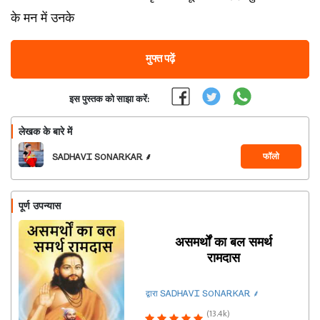
के मन में उनके
मुफ्त पढ़ें
इस पुस्तक को साझा करें:
लेखक के बारे में
फॉलो
ՏᎪᎠᎻᎪᏙᏆ ՏOΝᎪᎡᏦᎪᎡ ⸙
पूर्ण उपन्यास
असमर्थों का बल समर्थ
रामदास
द्वारा ՏᎪᎠᎻᎪᏙᏆ ՏOΝᎪᎡᏦᎪᎡ ⸙
(13.4k)