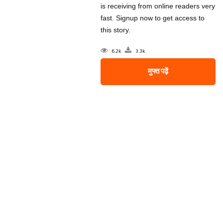
is receiving from online readers very
fast. Signup now to get access to
this story.
6.2k
3.3k
मुफ्त पढ़ें