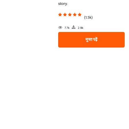
story.
(1.5k)
7.7k
2.9k
मुफ्त पढ़ें