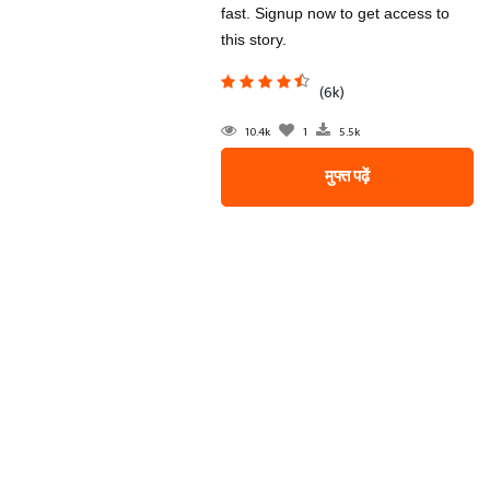
fast. Signup now to get access to
this story.
(6k)
10.4k
1
5.5k
मुफ्त पढ़ें