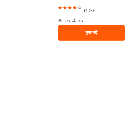
(4.5k)
9.4k
6.1k
मुफ्त पढ़ें