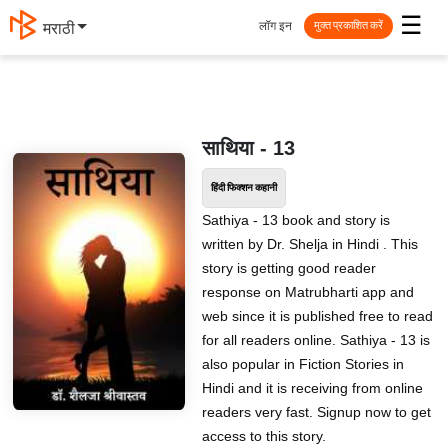
☰
लॉग इन
मराठी
मुक्त प्रकाशित करें
साथिया - 13
हिंदी फिक्शन कहानी
Sathiya - 13 book and story is
written by Dr. Shelja in Hindi . This
story is getting good reader
response on Matrubharti app and
web since it is published free to read
for all readers online. Sathiya - 13 is
also popular in Fiction Stories in
Hindi and it is receiving from online
readers very fast. Signup now to get
access to this story.