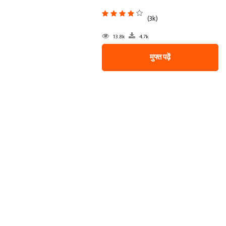
(3k)
13.8k
4.7k
मुफ्त पढ़ें