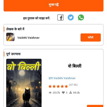
मुफ्त पढ़ें
इस पुस्तक को साझा करें:
लेखक के बारे में
फॉलो
Vaidehi Vaishnav
पूर्ण उपन्यास
वो बिल्ली
द्वारा Vaidehi Vaishnav
(47.9k)
213.7k
3
99.3k