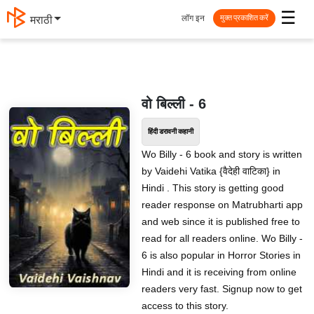
☰
लॉग इन
मराठी
मुक्त प्रकाशित करें
वो बिल्ली - 6
हिंदी डरावनी कहानी
Wo Billy - 6 book and story is written
by Vaidehi Vatika {वैदेही वाटिका} in
Hindi . This story is getting good
reader response on Matrubharti app
and web since it is published free to
read for all readers online. Wo Billy -
6 is also popular in Horror Stories in
Hindi and it is receiving from online
readers very fast. Signup now to get
access to this story.