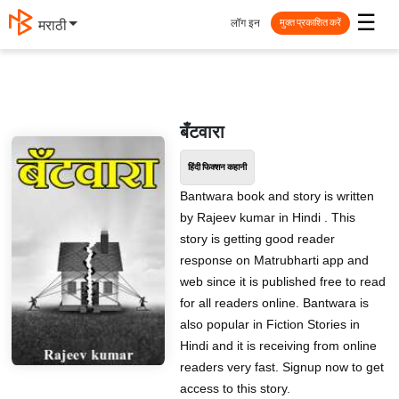
☰
लॉग इन
मराठी
मुक्त प्रकाशित करें
बँटवारा
हिंदी फिक्शन कहानी
Bantwara book and story is written
by Rajeev kumar in Hindi . This
story is getting good reader
response on Matrubharti app and
web since it is published free to read
for all readers online. Bantwara is
also popular in Fiction Stories in
Hindi and it is receiving from online
readers very fast. Signup now to get
access to this story.