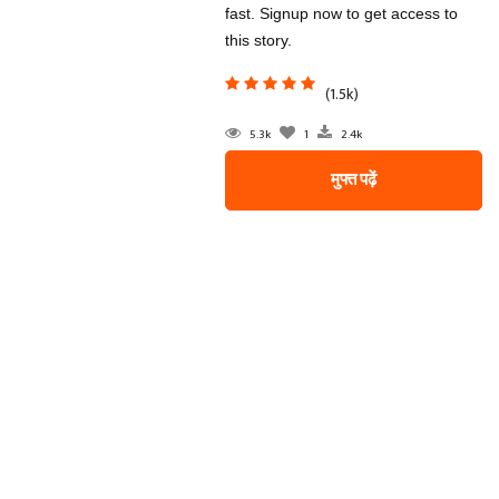
fast. Signup now to get access to
this story.
(1.5k)
5.3k
1
2.4k
मुफ्त पढ़ें