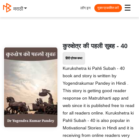
☰
लॉग इन
मराठी
मुक्त प्रकाशित करें
कुरुक्षेत्र की पहली सुबह - 40
हिंदी प्रेरक कथा
Kurukshetra ki Pahli Subah - 40
book and story is written by
Yogendrakumar Pandey in Hindi .
This story is getting good reader
response on Matrubharti app and
web since it is published free to read
for all readers online. Kurukshetra ki
Pahli Subah - 40 is also popular in
Motivational Stories in Hindi and it is
receiving from online readers very