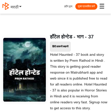
☰
लॉग इन
मराठी
मुक्त प्रकाशित करें
हॉंटेल होन्टेड - भाग - 37
हिंदी डरावनी कहानी
Hotel Haunted - 37 book and story
is written by Prem Rathod in Hindi .
This story is getting good reader
response on Matrubharti app and
web since it is published free to read
for all readers online. Hotel Haunted
- 37 is also popular in Horror Stories
in Hindi and it is receiving from
online readers very fast. Signup now
to get access to this story.