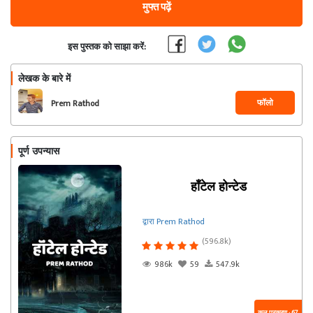
मुफ्त पढ़ें
इस पुस्तक को साझा करें:
लेखक के बारे में
फॉलो
Prem Rathod
पूर्ण उपन्यास
हॉंटेल होन्टेड
द्वारा Prem Rathod
(596.8k)
986k
59
547.9k