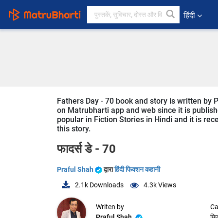
हिंदी
Fathers Day - 70 book and story is written by P
on Matrubharti app and web since it is publishe
popular in Fiction Stories in Hindi and it is r
this story.
फादर्स डे - 70
Praful Shah
द्वारा
हिंदी फिक्शन कहानी
2.1k
Downloads
4.3k
Views
Writen by
Ca
Praful Shah
फि