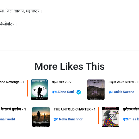
, जिला सातारा, महाराष्ट्र।
6 किलोमीटर।
More Likes This
and Revenge - 1
पहला प्यार ? - 2
माइनर टाउन: जागरण - 1
द्वारा
Alone Soul
द्वारा
Ankit Saxena
 रूप में पुनर्जन्म - 1
THE UNTOLD CHAPTER - 1
कुरिवाज की क
onal world
द्वारा
Neha Banchhor
द्वारा
miss k