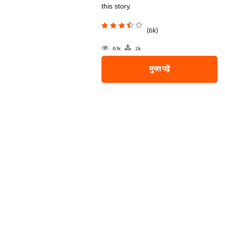
this story.
(6k)
6.1k
2k
मुफ्त पढ़ें