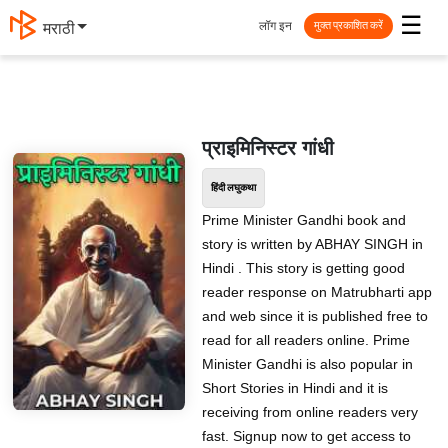
☰
लॉग इन
मराठी
मुक्त प्रकाशित करें
प्राइमिनिस्टर गांधी
हिंदी लघुकथा
Prime Minister Gandhi book and
story is written by ABHAY SINGH in
Hindi . This story is getting good
reader response on Matrubharti app
and web since it is published free to
read for all readers online. Prime
Minister Gandhi is also popular in
Short Stories in Hindi and it is
receiving from online readers very
fast. Signup now to get access to