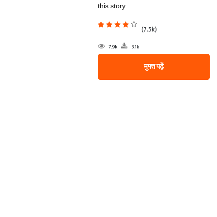
this story.
(7.5k)
7.9k
3.1k
मुफ्त पढ़ें