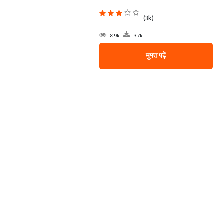
(3k)
8.9k
3.7k
मुफ्त पढ़ें