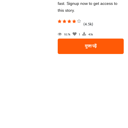
fast. Signup now to get access to
this story.
(4.5k)
10.7k
1
4.1k
मुफ्त पढ़ें