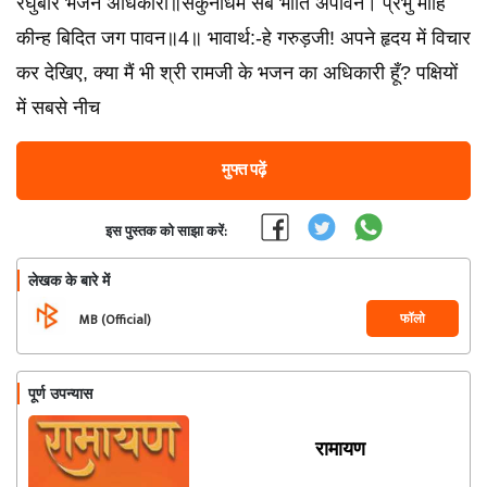
रघुबीर भजन अधिकारी॥सकुनाधम सब भाँति अपावन। प्रभु मोहि
कीन्ह बिदित जग पावन॥4॥ भावार्थ:-हे गरुड़जी! अपने हृदय में विचार
कर देखिए, क्या मैं भी श्री रामजी के भजन का अधिकारी हूँ? पक्षियों
में सबसे नीच
मुफ्त पढ़ें
इस पुस्तक को साझा करें:
लेखक के बारे में
फॉलो
MB (Official)
पूर्ण उपन्यास
रामायण