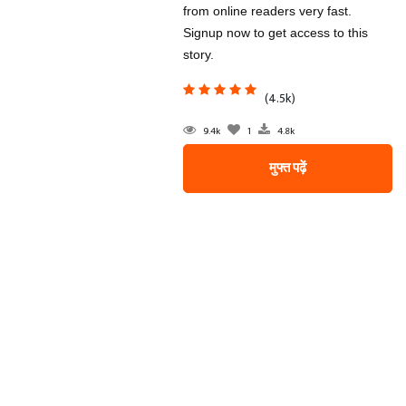
from online readers very fast.
Signup now to get access to this
story.
(4.5k)
9.4k
1
4.8k
मुफ्त पढ़ें