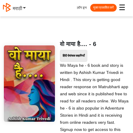
☰
लॉग इन
मराठी
मुक्त प्रकाशित करें
वो माया है.... - 6
हिंदी रोमांचक कहानियाँ
Wo Maya he - 6 book and story is
written by Ashish Kumar Trivedi in
Hindi . This story is getting good
reader response on Matrubharti app
and web since it is published free to
read for all readers online. Wo Maya
he - 6 is also popular in Adventure
Stories in Hindi and it is receiving
from online readers very fast.
Signup now to get access to this