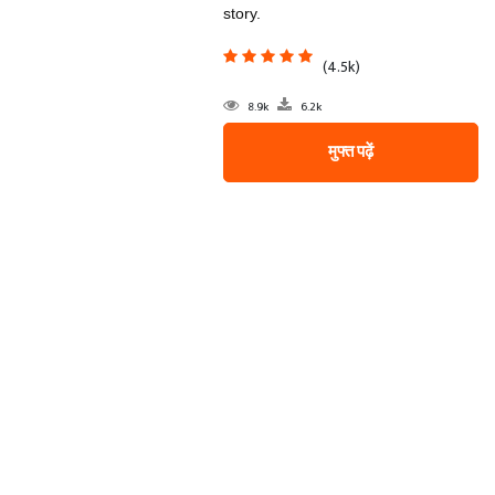
story.
(4.5k)
8.9k
6.2k
मुफ्त पढ़ें