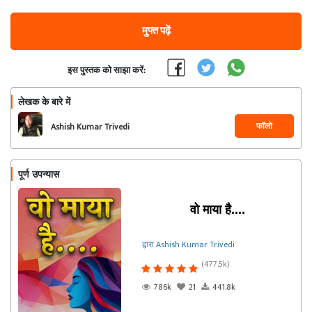
मुफ्त पढ़ें
इस पुस्तक को साझा करें:
लेखक के बारे में
फॉलो
Ashish Kumar Trivedi
पूर्ण उपन्यास
वो माया है....
द्वारा Ashish Kumar Trivedi
(477.5k)
786k
21
441.8k