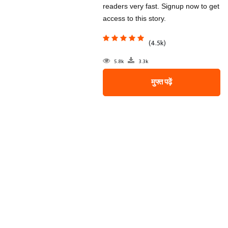
readers very fast. Signup now to get
access to this story.
(4.5k)
5.8k
3.3k
मुफ्त पढ़ें