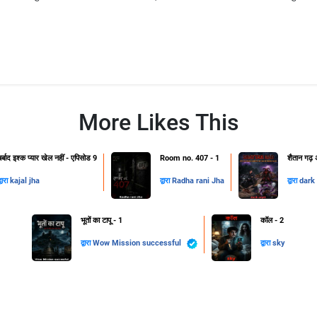
More Likes This
बर्बाद इश्क प्यार खेल नहीं - एपिसोड 9
Room no. 407 - 1
शैतान गढ़ अ
्वारा
kajal jha
द्वारा
Radha rani Jha
द्वारा
dark 
भूतों का टापू - 1
कॉल - 2
द्वारा
Wow Mission successful
द्वारा
sky