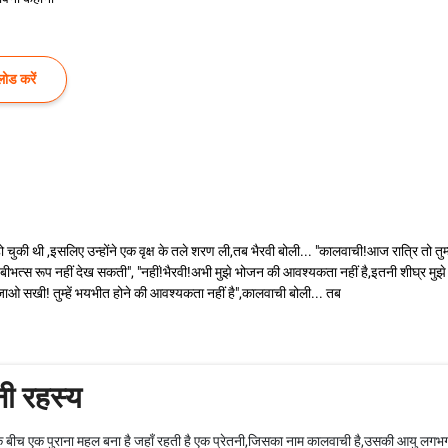
ोड करें
हो चुकी थी ,इसलिए उन्होंने एक वृक्ष के तले शरण ली,तब भैरवी बोली... "कालवाची!आज रात्रि तो तु
वो बीभत्स रूप नहीं देख सकती", "नहीं!भैरवी!अभी मुझे भोजन की आवश्यकता नहीं है,इतनी शीघ्र म
सो जाओ सखी! तुम्हें भयभीत होने की आवश्यकता नहीं है",कालवाची बोली... तब
ी रहस्य
 के बीच एक पुराना महल बना है जहाँ रहती है एक प्रेतनी,जिसका नाम कालवाची है,उसकी आयु लगभग पा