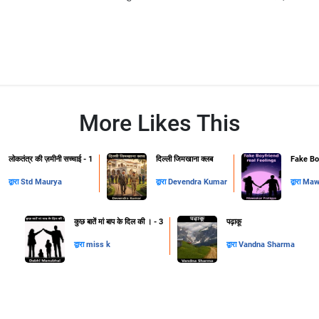
More Likes This
लोकतंत्र की ज़मीनी सच्चाई - 1
दिल्ली जिमखाना क्लब
Fake Boy
द्वारा
Std Maurya
द्वारा
Devendra Kumar
द्वारा
Mawa
कुछ बातें मां बाप के दिल की । - 3
पढ़ाकू
द्वारा
miss k
द्वारा
Vandna Sharma